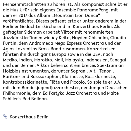
Fernsehmitschnitten zu hören ist. Als Komponist schreibt er
die Musik für sein eigenes Ensemble PanoramaPeng, mit
dem er 2017 das Album „Mountain Lion Dance“
veröffentlichte. Dieses präsentierte er unter anderem in der
Berliner Gedächtniskirche und im Konzerthaus Berlin. Als
gefragter Sideman arbeitet Viktor mit renommierten
Jazzkünstler*innen wie Aly Keita, Hayden Chisholm, Claudio
Puntin, dem Andromeda Mega Express Orchestra und der
Agios Lavrentios Brass Band zusammen. Konzertreisen
führten ihn durch ganz Europa sowie in die USA, nach
Mexiko, Indien, Marokko, Mali, Malaysia, Indonesien, Senegal
und den Jemen. Viktor beherrscht ein breites Spektrum an
Holzblasinstrumenten, darunter Sopran-, Alt-, Tenor-,
Bariton- und Basssaxophon, Klarinette, Bassklarinette,
Kontrabassklarinette, Flöte und Piccolo. So spielte er u.A.
mit dem Bundesjugendjazzorchester, der Jungen Deutschen
Philharmonie, dem Ed Partyka Jazz Orchestra und Malte
Schiller’s Red Balloon.
Konzerthaus Berlin