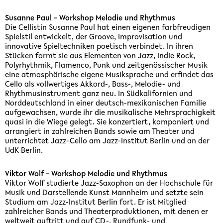
Susanne Paul – Workshop Melodie und Rhythmus
Die Cellistin Susanne Paul hat einen eigenen farbfreudigen
Spielstil entwickelt, der Groove, Improvisation und
innovative Spieltechniken poetisch verbindet. In ihren
Stücken formt sie aus Elementen von Jazz, Indie Rock,
Polyrhythmik, Flamenco, Punk und zeitgenössischer Musik
eine atmosphärische eigene Musiksprache und erfindet das
Cello als vollwertiges Akkord-, Bass-, Melodie- und
Rhythmusinstrument ganz neu. In Südkalifornien und
Norddeutschland in einer deutsch-mexikanischen Familie
aufgewachsen, wurde ihr die musikalische Mehrsprachigkeit
quasi in die Wiege gelegt. Sie konzertiert, komponiert und
arrangiert in zahlreichen Bands sowie am Theater und
unterrichtet Jazz-Cello am Jazz-Institut Berlin und an der
UdK Berlin.
Viktor Wolf – Workshop Melodie und Rhythmus
Viktor Wolf studierte Jazz-Saxophon an der Hochschule für
Musik und Darstellende Kunst Mannheim und setzte sein
Studium am Jazz-Institut Berlin fort. Er ist Mitglied
zahlreicher Bands und Theaterproduktionen, mit denen er
weltweit auftritt und auf CD-, Rundfunk- und