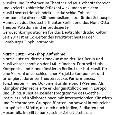
Musiker und Performer im Theater und Musiktheaterbereich
und kreierte zahlreiche Stückentwicklungen mit dem
Musiktheatertrio schindelkilliusdutschke. Tobias
komponierte diverse Bühnenmusiken, u.A. für das Schauspiel
Hannover, das Deutsche Theater Berlin, und das Hans Otto
Theater Potsdam und er produzierte
Geräuschkompositionen für das Deutschlandradio Kultur.
Seit 2017 ist er Co-Leiter des Kreativorchesters der
Hamburger Elbphilharmonie.
Martin Lutz – Workshop Aufnahme
Martin Lutz studierte Klangkunst an der UdK Berlin und
Musikwissenschaft an der LMU München. Er arbeitet als
Komponist und Klangkünstler in Berlin. Lutz hat Musik für
eine Vielzahl unterschiedlicher Projekte komponiert und
arrangiert, darunter Theaterstücke, Performances,
Tanztheater, Filme, Dokumentarfilme und TV-Serien. Als
Klangkünstler realisierte er Klanginstallationen in Europa
und China. Künstler-Residenzprogramme des Goethe-
Instituts und Kollaborationen mit internationalen Künstlern
und Performance-Gruppen führten ihn sowohl in zahlreiche
europäische Städte, als auch nach Indien, Südkorea und
Mosambik. Im Mittelpunkt seiner Arbeit steht die