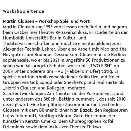
Workshopleitende
Martin Clausen – Workshop Spiel und Wort
Martin Clausen zog 1993 von Hessen nach Berlin und begann
beim Ostberliner Theater Reissverschluss. Er studierte an der
Humboldt-Universität Berlin Kultur- und
Theaterwissenschaften und machte eine Ausbildung zum
Alexander-Technik-Lehrer. Über eine Arbeit mit Nico and the
Navigators am Bauhaus Dessau kam Clausen an die Berliner
sophiensæle, wo er bis 2021 in ungefähr 30 Produktionen zu
sehen war. Mit Angela Schubot war er als „TWO FISH“ ab
2004 unter anderem am HAU (Hebbel am Ufer) tätig. Er
spielte dort innerhalb verschiedener Kollektive und freier
Gruppen wie Gob Squad oder SheShePop und realisierte als
„Martin Clausen und Kollegen“ mehrere
Stückentwicklungen. Am Theater an der Parkaue entstand
unter anderem das Stück „Bettina bummelt“, das seit 2010
gezeigt wird. Eine langjährige Zusammenarbeit verbindet
Clausen mit dem Bühnenbildner Ivan Bazak, den Regisseuren
Lajos Talamonti, Santiago Blaum, Gerd Hartmann, der
Künstlerin Kerstin Cmelka, dem Choreographen Rafał
Dziemidok sowie dem inklusiven Theater Thikwa.