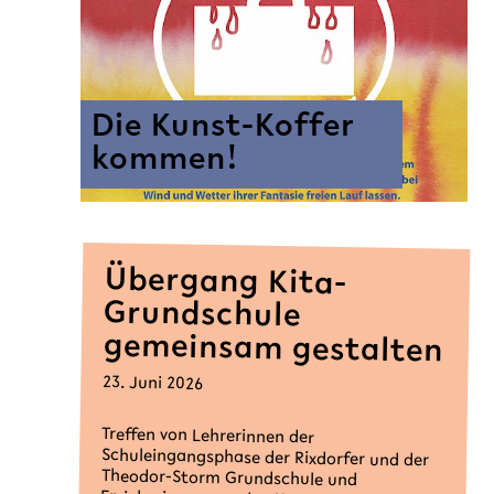
Die Kunst-Koffer
kommen!
Übergang Kita-
Grundschule
gemeinsam gestalten
23. Juni 2026
Treffen von Lehrerinnen der
Schuleingangsphase der Rixdorfer und der
Theodor-Storm Grundschule und
Erzieherinnen aus den Kooperationskitas